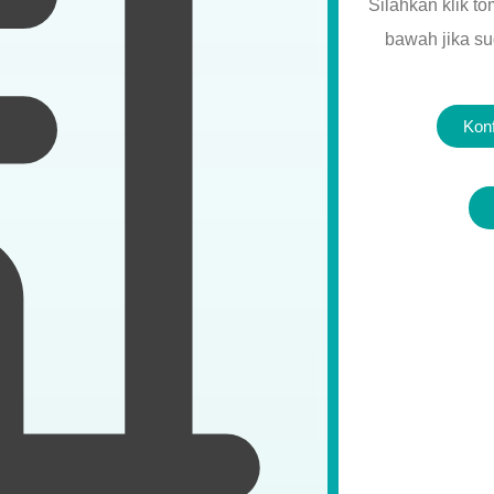
Silahkan klik t
bawah jika s
Kon