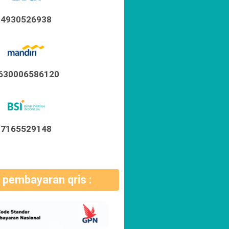
4930526938
630006586120
7165529148
pembayaran qris :